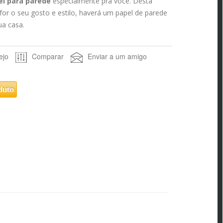
el para parede
especialmente pra você. Desta
 for o seu gosto e estilo, haverá um papel de parede
ua casa.
ejo
Comparar
Enviar a um amigo
duto