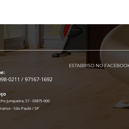
ESTARPISO NO FACEBOO
ne:
098-0211 / 97167-1692
eço
ho Junqueira, 57 - 03875-000
Branco - São Paulo / SP