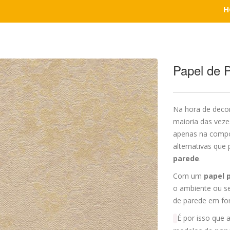
H
Papel de 
Na hora de decor
maioria das vez
apenas na compo
alternativas que
parede
.
Com um
papel 
o ambiente ou se
de parede em form
É por isso que 