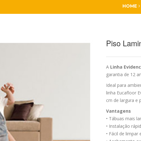
HOME
Piso Lami
A
Linha Eviden
garantia de 12 a
Ideal para ambien
linha Eucafloor E
cm de largura e 
Vantagens
• Tábuas mais la
• Instalação rápi
• Fácil de limpar