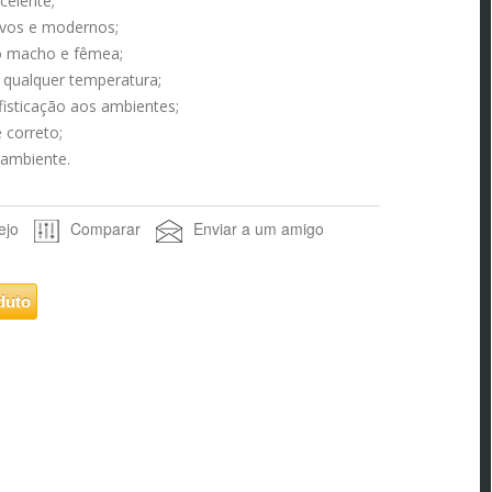
celente;
ivos e modernos;
to macho e fêmea;
 qualquer temperatura;
fisticação aos ambientes;
 correto;
 ambiente.
ejo
Comparar
Enviar a um amigo
duto