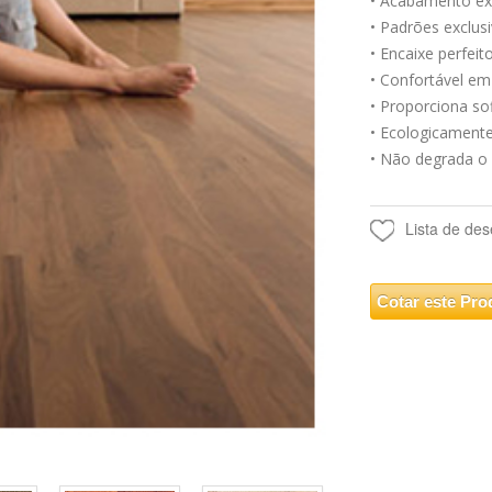
• Acabamento ex
• Padrões exclus
• Encaixe perfei
• Confortável em
• Proporciona so
• Ecologicamente
• Não degrada o
Lista de des
Cotar este Pro