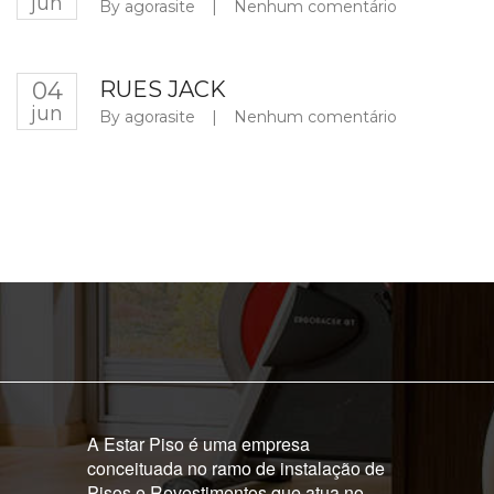
jun
By
agorasite
|
Nenhum comentário
04
RUES JACK
jun
By
agorasite
|
Nenhum comentário
A Estar Piso é uma empresa
conceituada no ramo de instalação de
Pisos e Revestimentos que atua no